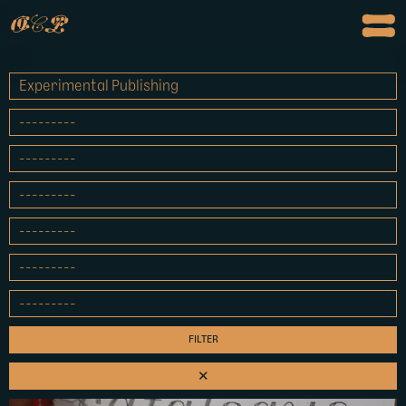
o
c
p
✕