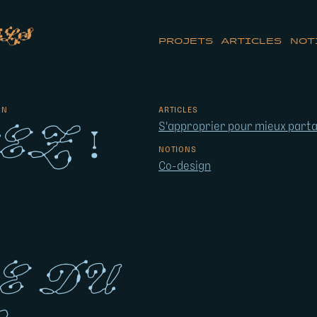
ls
PROJETS
ARTICLES
NOT
GN
ARTICLES
ez !
S'approprier pour mieux part
NOTIONS
Co-design
e du