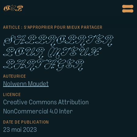
o
c
p
ARTICLE : S'APPROPRIER POUR MIEUX PARTAGER
S'approprier
pour mieux
partager
AUTEURICE
Nolwenn Maudet
LICENCE
Creative Commons Attribution
NonCommercial 4.0 Inter
DATE DE PUBLICATION
23 mai 2023