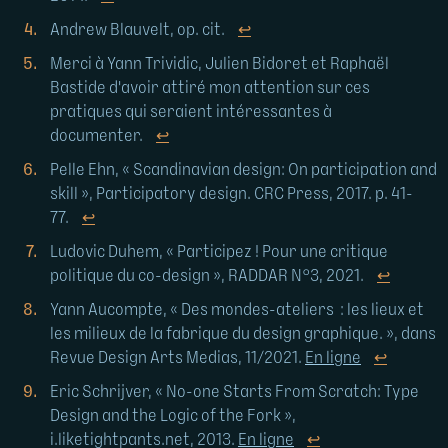
Andrew Blauvelt, op. cit.
↩
Merci à Yann Trividic, Julien Bidoret et Raphaël
Bastide d'avoir attiré mon attention sur ces
pratiques qui seraient intéressantes à
documenter.
↩
Pelle Ehn, « Scandinavian design: On participation and
skill », Participatory design. CRC Press, 2017. p. 41-
77.
↩
Ludovic Duhem, « Participez ! Pour une critique
politique du co-design », RADDAR N°3, 2021.
↩
Yann Aucompte, « Des mondes-ateliers : les lieux et
les milieux de la fabrique du design graphique. », dans
Revue Design Arts Medias, 11/2021.
En ligne
↩
Eric Schrijver, « No-one Starts From Scratch: Type
Design and the Logic of the Fork »,
i.liketightpants.net, 2013.
En ligne
↩