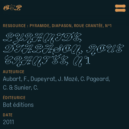
o
c
p
RESSOURCE : PYRAMIDE, DIAPASON, ROUE CRANTÉE, N°1
Pyramide,
diapason, roue
crantée, n°1
AUTEURICE
Aubart, F., Dupeyrat, J. Mazé, C. Pageard,
C. & Sunier, C.
ÉDITEURICE
Bat éditions
DATE
2011