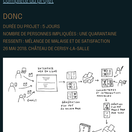
complète du projet
DONC
DURÉE DU PROJET : 5 JOURS
NOMBRE DE PERSONNES IMPLIQUÉES : UNE QUARANTAINE
RESSENTI : MÉLANGE DE MALAISE ET DE SATISFACTION
26 MAI 2018. CHÂTEAU DE CERISY-LA-SALLE