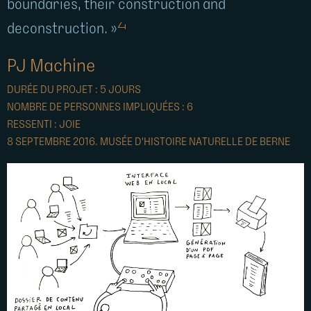
boundaries, their construction and
4
deconstruction. »
PJ Machine
DURÉE DU PROJET : 5 JOURS
NOMBRE DE PERSONNES IMPLIQUÉES : 6
RESSENTI : JOIE
8 SEPTEMBRE 2016. MUSÉE D'HISTOIRE NATURELLE DE BERNE